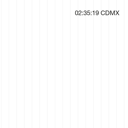
02
:
35
:
20
CDMX